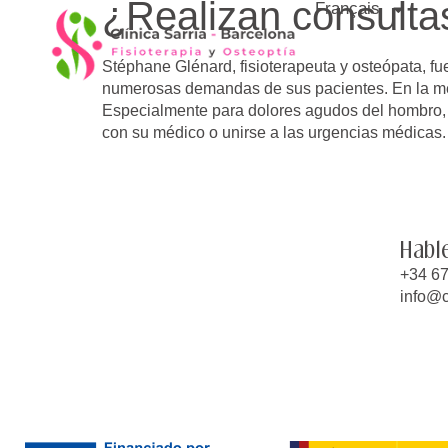
¿Realizan consulta
Français
principal
Stéphane Glénard, fisioterapeuta y osteópata, fue
numerosas demandas de sus pacientes. En la med
Especialmente para dolores agudos del hombro, l
con su médico o unirse a las urgencias médicas.
Habl
+34 67
info@c