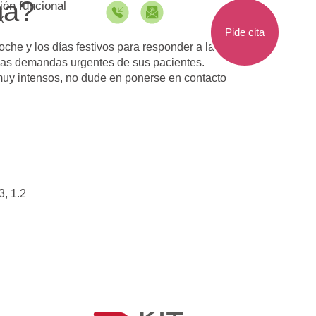
na?
ión funcional
x
Pide cita
oche y los días festivos para responder a las
 las demandas urgentes de sus pacientes.
 muy intensos, no dude en ponerse en contacto
3, 1.2