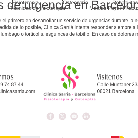
s de urgencia en Barcelo
Fisioterapia
Osteopatía
Rehabilitac
Técnicas de fisioterapia
Método Poyet-Pilaou
 el primero en desarrollar un servicio de urgencias durante la n
ida de lo posible, Clinica Sarrià intenta responder siempre a
umbago o tortícolis, esguinces de tobillo. En caso de dolores
emos
Visítenos
9 74 87 44
Calle Muntaner 23
linicasarria.com
08021 Barcelona