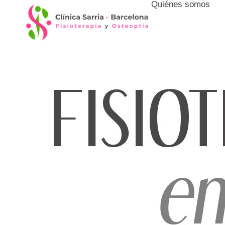
Quiénes somos
contenido
FISI
OT
e