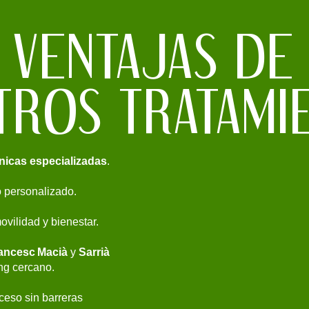
VENTAJAS DE
TROS TRATAMI
écnicas especializadas
.
o personalizado.
ovilidad y bienestar.
ancesc Macià
y
Sarrià
ing cercano.
ceso sin barreras