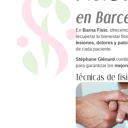
en Barc
En
Barna Fisio
, ofrecem
recuperar tu bienestar fí
lesiones, dolores y pato
de cada paciente.
Stéphane Glénard
combi
para garantizar los
mejor
Técnicas de fis