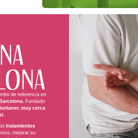
NA
ELONA
ntro de referencia en
n Barcelona
. Fundado
untaner, muy cerca
si
.
mos
tratamientos
ónico, mejorar su