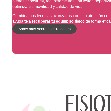
bienestar postural, recuperarse tras una lesión deporti
optimizar su movilidad y calidad de vida.
Combinamos técnicas avanzadas con una atención cer
ayudarte a
recuperar tu equilibrio físico
de forma efica
Saber más sobre nuestro centro
FISIO