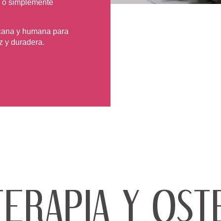
va o simplemente
cana y humana para
z y duradera.
TERAPIA Y OST